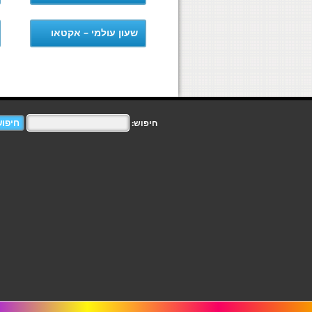
שעון עולמי – אקטאו
חיפוש: